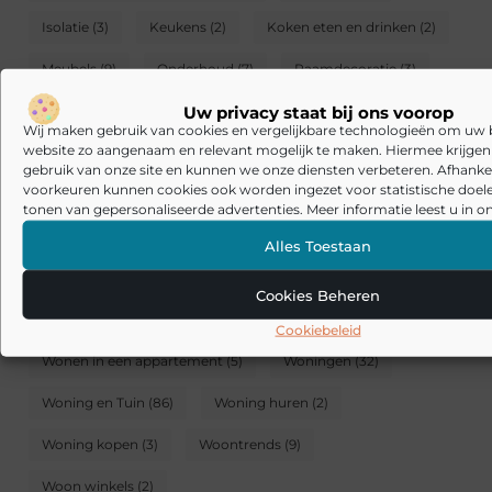
Isolatie
(3)
Keukens
(2)
Koken eten en drinken
(2)
Meubels
(9)
Onderhoud
(7)
Raamdecoratie
(3)
Uw privacy staat bij ons voorop
Raamdecoratie en zonwering
(6)
Wij maken gebruik van cookies en vergelijkbare technologieën om uw
website zo aangenaam en relevant mogelijk te maken. Hiermee krijgen w
Serre en overkapping
(2)
Slaapkamer
(6)
Slapen
(3)
gebruik van onze site en kunnen we onze diensten verbeteren. Afhankel
voorkeuren kunnen cookies ook worden ingezet voor statistische doel
Tuin en buitenleven
(9)
Tuinieren
(5)
tonen van gepersonaliseerde advertenties. Meer informatie leest u in on
Tuin inrichting
(8)
Tuin winkels
(4)
Verbouwen
(5)
Alles Toestaan
Verlichting
(4)
Vloeren
(6)
Cookies Beheren
Werken studeren en hobby
(3)
Winkels
(4)
Cookiebeleid
Wonen in een appartement
(5)
Woningen
(32)
Woning en Tuin
(86)
Woning huren
(2)
Woning kopen
(3)
Woontrends
(9)
Woon winkels
(2)