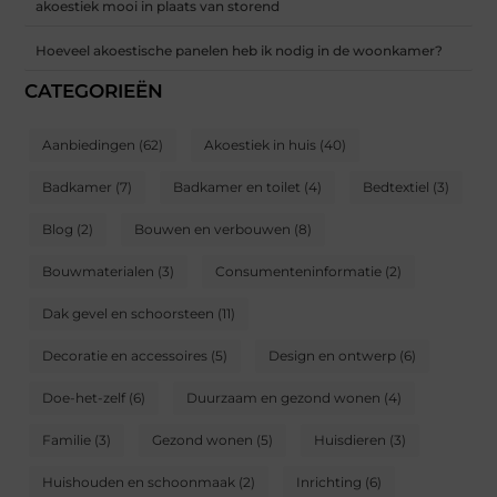
akoestiek mooi in plaats van storend
Hoeveel akoestische panelen heb ik nodig in de woonkamer?
CATEGORIEËN
Aanbiedingen
(62)
Akoestiek in huis
(40)
Badkamer
(7)
Badkamer en toilet
(4)
Bedtextiel
(3)
Blog
(2)
Bouwen en verbouwen
(8)
Bouwmaterialen
(3)
Consumenteninformatie
(2)
Dak gevel en schoorsteen
(11)
Decoratie en accessoires
(5)
Design en ontwerp
(6)
Doe-het-zelf
(6)
Duurzaam en gezond wonen
(4)
Familie
(3)
Gezond wonen
(5)
Huisdieren
(3)
Huishouden en schoonmaak
(2)
Inrichting
(6)