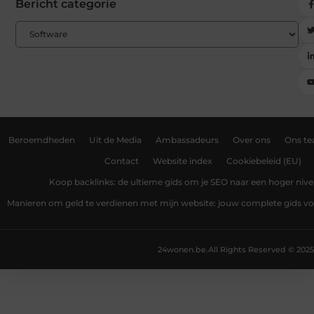
Bericht categorie
Beroemdheden
Uit de Media
Ambassadeurs
Over ons
Ons t
Contact
Website index
Cookiebeleid (EU)
Koop backlinks: de ultieme gids om je SEO naar een hoger nivea
Manieren om geld te verdienen met mijn website: jouw complete gids v
24wonen.be.
All Rights Reserved © 2025