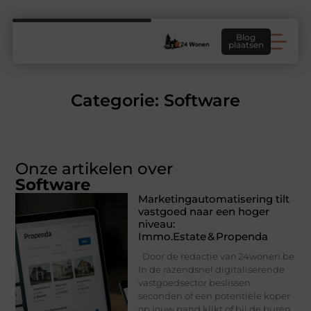
Blog
plaatsen
Categorie: Software
Onze artikelen over
Software
Marketing­automatisering tilt
vastgoed naar een hoger
niveau:
Immo.Estate & Propenda
Door de redactie van 24wonen.be
In de razendsnel digitaliserende
vastgoedsector beslissen
seconden of een potentiële koper
op jouw pand klikt of bij de buren