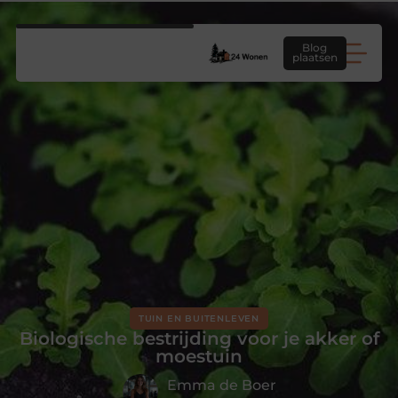
Blog
plaatsen
TUIN EN BUITENLEVEN
Biologische bestrijding voor je akker of
moestuin
Emma de Boer