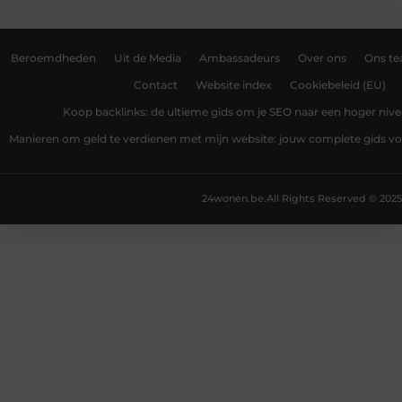
Beroemdheden
Uit de Media
Ambassadeurs
Over ons
Ons t
Contact
Website index
Cookiebeleid (EU)
Koop backlinks: de ultieme gids om je SEO naar een hoger nivea
Manieren om geld te verdienen met mijn website: jouw complete gids v
24wonen.be.
All Rights Reserved © 2025