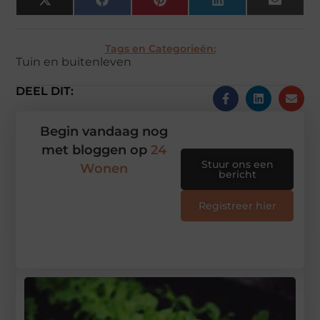
X
Facebook
Pinterest
LinkedIn
Email
(Twitter)
Tags en Categorieën:
Tuin en buitenleven
DEEL DIT:
Begin vandaag nog
met bloggen op
24
Stuur ons een
Wonen
bericht
Registreer hier