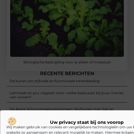
Biologische bestrijding voor je akker of moestuin
RECENTE BERICHTEN
De kunst van stijlvolle en functionele herenkleding
Laminaat en pvc visgraat vloer: welke basis past bij jouw manier
van wonen?
De Beste Schoonmaakoplossingen: Stofzuiger met Zak en
Tapijtreiniger
Uw privacy staat bij ons voorop
Sunseeker Robotics presenteert X Gen 2-serie in Brussel en
Wij maken gebruik van cookies en vergelijkbare technologieën om uw
brengt harmonie in de tuin tot leven
website zo aangenaam en relevant mogelijk te maken. Hiermee krijgen w