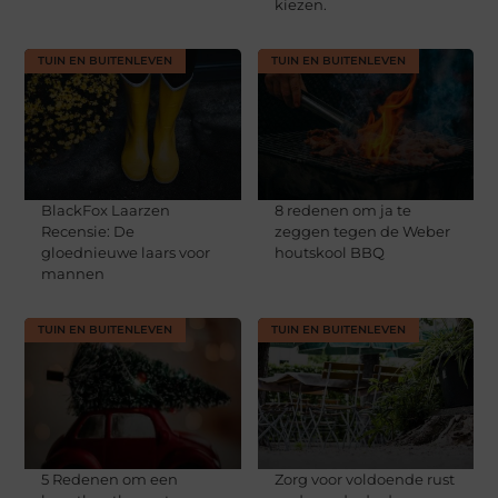
kiezen.
TUIN EN BUITENLEVEN
TUIN EN BUITENLEVEN
BlackFox Laarzen
8 redenen om ja te
Recensie: De
zeggen tegen de Weber
gloednieuwe laars voor
houtskool BBQ
mannen
TUIN EN BUITENLEVEN
TUIN EN BUITENLEVEN
5 Redenen om een
Zorg voor voldoende rust