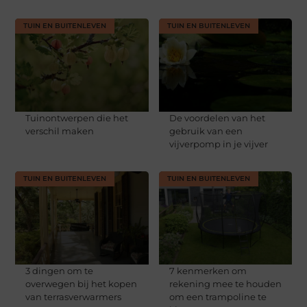
TUIN EN BUITENLEVEN
TUIN EN BUITENLEVEN
Tuinontwerpen die het
De voordelen van het
verschil maken
gebruik van een
vijverpomp in je vijver
TUIN EN BUITENLEVEN
TUIN EN BUITENLEVEN
3 dingen om te
​​7 kenmerken om
overwegen bij het kopen
rekening mee te houden
van terrasverwarmers
om een trampoline te