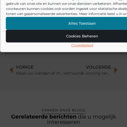
gebruik van onze site en kunnen we onze diensten verbeteren. Afhankel
Veelgemaakte fouten bij akoestiek in huis: waarom oplossingen
voorkeuren kunnen cookies ook worden ingezet voor statistische doel
soms tegenvallen
tonen van gepersonaliseerde advertenties. Meer informatie leest u in on
Akoestische panelen combineren met interieur: zo maak je
Alles Toestaan
akoestiek mooi in plaats van storend
Cookies Beheren
Cookiebeleid
VORIGE
VOLGENDE
Maak uw wanden af met stukadoor Zoetermeer
Verhuurde woning verkopen aan opkoper of belegger steeds meer geliefd in Nederland
VERKEN ONZE BLOGS
Gerelateerde berichten
die u mogelijk
interesseren