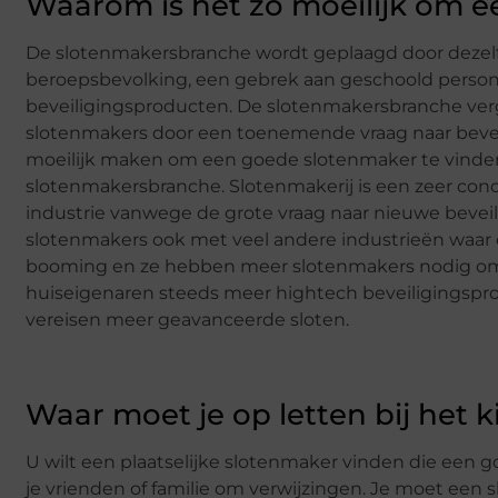
Waarom is het zo moeilijk om e
De slotenmakersbranche wordt geplaagd door dezelfd
beroepsbevolking, een gebrek aan geschoold perso
beveiligingsproducten. De slotenmakersbranche vergri
slotenmakers door een toenemende vraag naar beveili
moeilijk maken om een goede slotenmaker te vinden,
slotenmakersbranche. Slotenmakerij is een zeer concu
industrie vanwege de grote vraag naar nieuwe beveil
slotenmakers ook met veel andere industrieën waar o
booming en ze hebben meer slotenmakers nodig om aa
huiseigenaren steeds meer hightech beveiligingspr
vereisen meer geavanceerde sloten.
Waar moet je op letten bij het 
U wilt een plaatselijke slotenmaker vinden die een 
je vrienden of familie om verwijzingen. Je moet een 