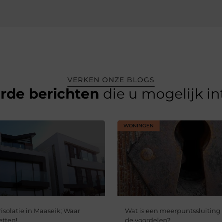
VERKEN ONZE BLOGS
erde berichten
die u mogelijk i
WONINGEN
olatie in Maaseik; Waar
Wat is een meerpuntssluiting 
etten!
de voordelen?