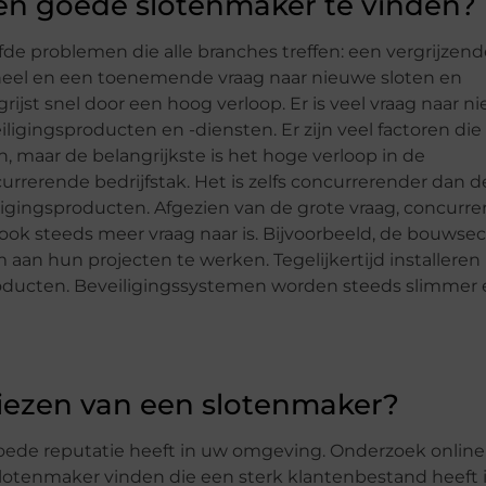
en goede slotenmaker te vinden?
e problemen die alle branches treffen: een vergrijzend
neel en een toenemende vraag naar nieuwe sloten en
jst snel door een hoog verloop. Er is veel vraag naar n
gingsproducten en -diensten. Er zijn veel factoren die
 maar de belangrijkste is het hoge verloop in de
rrerende bedrijfstak. Het is zelfs concurrerender dan d
igingsproducten. Afgezien van de grote vraag, concurre
ok steeds meer vraag naar is. Bijvoorbeeld, de bouwsect
n hun projecten te werken. Tegelijkertijd installeren
oducten. Beveiligingssystemen worden steeds slimmer 
kiezen van een slotenmaker?
goede reputatie heeft in uw omgeving. Onderzoek online 
slotenmaker vinden die een sterk klantenbestand heeft i