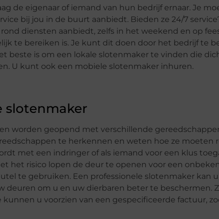
aag de eigenaar of iemand van hun bedrijf ernaar. Je mo
vice bij jou in de buurt aanbiedt. Bieden ze 24/7 service
rond diensten aanbiedt, zelfs in het weekend en op fee
k te bereiken is. Je kunt dit doen door het bedrijf te b
 beste is om een lokale slotenmaker te vinden die dicht
en. U kunt ook een mobiele slotenmaker inhuren.
le slotenmaker
nen worden geopend met verschillende gereedschappe
gereedschappen te herkennen en weten hoe ze moeten r
ordt met een indringer of als iemand voor een klus toeg
niet het risico lopen de deur te openen voor een onbeke
eutel te gebruiken. Een professionele slotenmaker kan 
uw deuren om u en uw dierbaren beter te beschermen. 
 kunnen u voorzien van een gespecificeerde factuur, zo