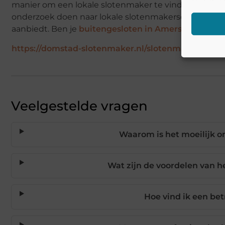
manier om een lokale slotenmaker te vinden is om vr
onderzoek doen naar lokale slotenmakersdiensten o
aanbiedt. Ben je
buitengesloten in Amersfoort
? Nee
https://domstad-slotenmaker.nl/slotenmaker-in-am
Veelgestelde vragen
Waarom is het moeilijk 
Wat zijn de voordelen van h
Hoe vind ik een be