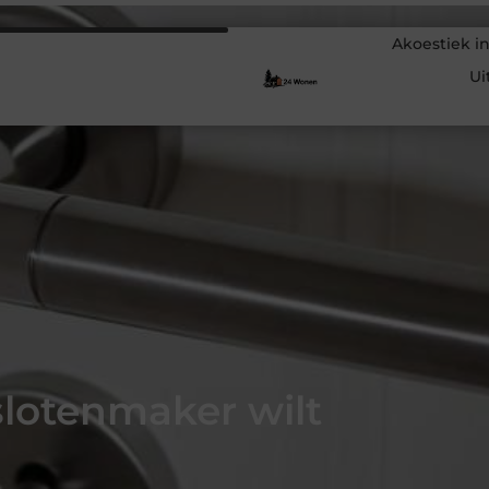
Akoestiek in
Ui
slotenmaker wilt