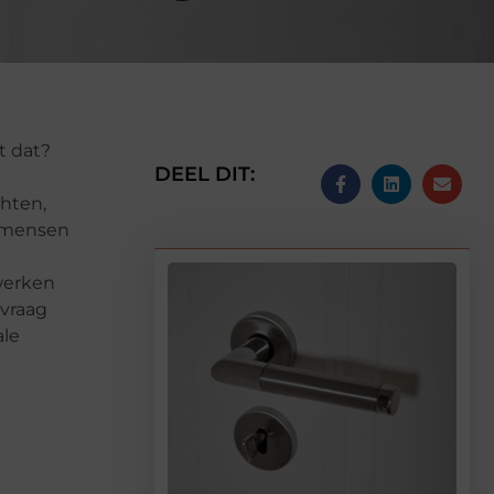
t dat?
DEEL DIT:
hten,
e mensen
werken
 vraag
ale