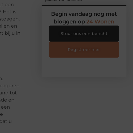
et een
? Het is
Begin vandaag nog met
stdagen.
bloggen op
24 Wonen
ellen en
 bij u in
Stuur ons een bericht
Registreer hier
n.
eageren.
ang tot
nde en
u een
Ze
dat u