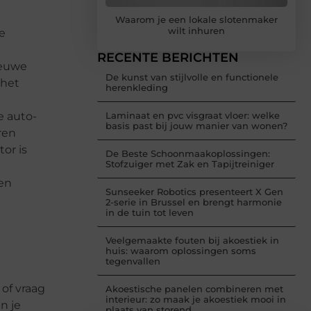
Waarom je een lokale slotenmaker
wilt inhuren
e
RECENTE BERICHTEN
ieuwe
De kunst van stijlvolle en functionele
 het
herenkleding
e auto-
Laminaat en pvc visgraat vloer: welke
basis past bij jouw manier van wonen?
ren
or is
De Beste Schoonmaakoplossingen:
Stofzuiger met Zak en Tapijtreiniger
en
Sunseeker Robotics presenteert X Gen
2-serie in Brussel en brengt harmonie
in de tuin tot leven
Veelgemaakte fouten bij akoestiek in
huis: waarom oplossingen soms
tegenvallen
of vraag
Akoestische panelen combineren met
interieur: zo maak je akoestiek mooi in
n je
plaats van storend