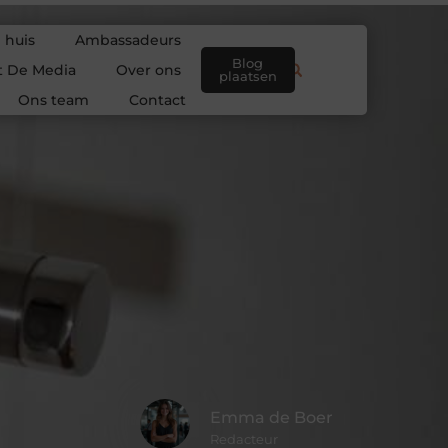
 huis
Ambassadeurs
Blog
t De Media
Over ons
plaatsen
Ons team
Contact
Emma de Boer
Redacteur