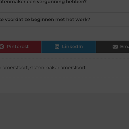
slotenmaker een vergunning hebben?
te voordat ze beginnen met het werk?
Pinterest
LinkedIn
Ema
n amersfoort
,
slotenmaker amersfoort