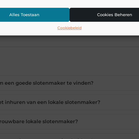
ienden of familie te vragen om verwijzingen. U moet oo
m te zien wie de beste tarieven en diensten in uw omg
Alles Toestaan
Cookies Beheren
m dan nu contact op Domstad Slotenmaker Amersfoort
Cookiebeleid
ersfoort/
om een goede slotenmaker te vinden?
et inhuren van een lokale slotenmaker?
trouwbare lokale slotenmaker?