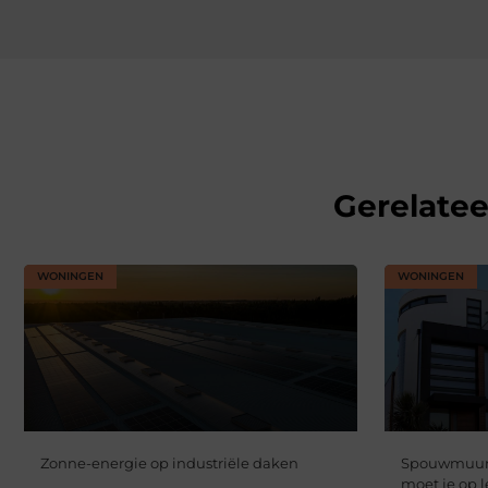
Gerelate
WONINGEN
WONINGEN
Zonne-energie op industriële daken
Spouwmuuris
moet je op l