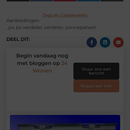
(Twitter)
Tags en Categorieën:
Aanbiedingen
,
pv
,
pv verdeler
,
verdeler
,
zonnepaneel
DEEL DIT:
Begin vandaag nog
met bloggen op
24
Stuur ons een
Wonen
bericht
Registreer hier