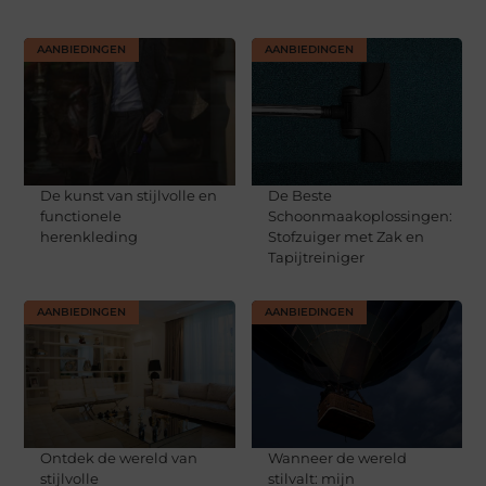
AANBIEDINGEN
AANBIEDINGEN
De kunst van stijlvolle en
De Beste
functionele
Schoonmaakoplossingen:
herenkleding
Stofzuiger met Zak en
Tapijtreiniger
AANBIEDINGEN
AANBIEDINGEN
Ontdek de wereld van
Wanneer de wereld
stijlvolle
stilvalt: mijn