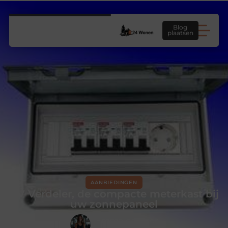
Blog
plaatsen
AANBIEDINGEN
PV Verdeler, de compacte meterkast bij
uw zonnepaneel
Emma de Boer