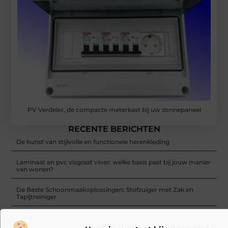
PV Verdeler, de compacte meterkast bij uw zonnepaneel
RECENTE BERICHTEN
De kunst van stijlvolle en functionele herenkleding
Laminaat en pvc visgraat vloer: welke basis past bij jouw manier
van wonen?
De Beste Schoonmaakoplossingen: Stofzuiger met Zak en
Tapijtreiniger
Sunseeker Robotics presenteert X Gen 2-serie in Brussel en
brengt harmonie in de tuin tot leven