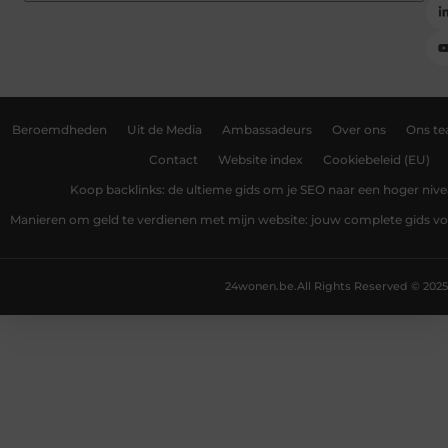
Beroemdheden
Uit de Media
Ambassadeurs
Over ons
Ons t
Contact
Website index
Cookiebeleid (EU)
Koop backlinks: de ultieme gids om je SEO naar een hoger nivea
Manieren om geld te verdienen met mijn website: jouw complete gids v
24wonen.be.
All Rights Reserved © 2025